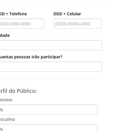
DD + Telefone
DDD + Celular
idade
uantas pessoas irão participar?
rfil do Público:
minino
sculino