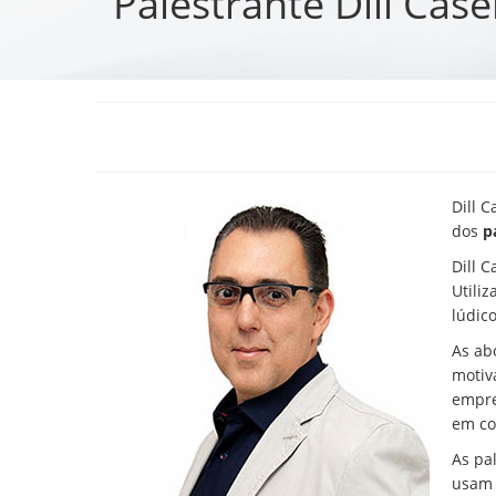
Palestrante Dill Case
Dill 
dos
p
Dill C
Utili
lúdico
As ab
motiva
empre
em co
As pa
usam 