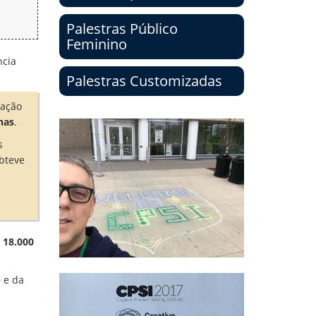
Palestras Público
Feminino
ncia
Palestras Customizadas
ação
nas
.
s
obteve
e
18.000
)
e da