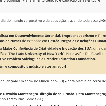
s disciplinas “Planejamento, Seleção e Captação de Talentos” e
 a dia do mundo corporativo e da educação, trazendo toda essa vivê
ialista em Desenvolvimento Gerencial, Empreendedorismo
e Form
nas de cursos
de extensão em
Gestão, Negócios e Relações Huma
na
Maior Conferência de Criatividade e Inovação dos EUA
, uma da
ffalo (The State University of New York)
. Na ocasião, Dill Casella 
tive Problem Solving" pela Creative Education Foundation.
bém é
compositor, músico e ator amador!
de lançá-lo em show no Mineirinho (BH) – para plateia de cerca d
de Oswaldo Montenegro, direção de seu irmão, Deto Montenegro
no Teatro Dias Gomes (SP).