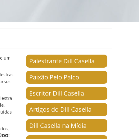
nte um
Palestrante Dill Casella
lestras.
Paixão Pelo Palco
ursos
Escritor Dill Casella
lestra
de,
Artigos do Dill Casella
ruídas
Dill Casella na Mídia
odos,
ÚDO!