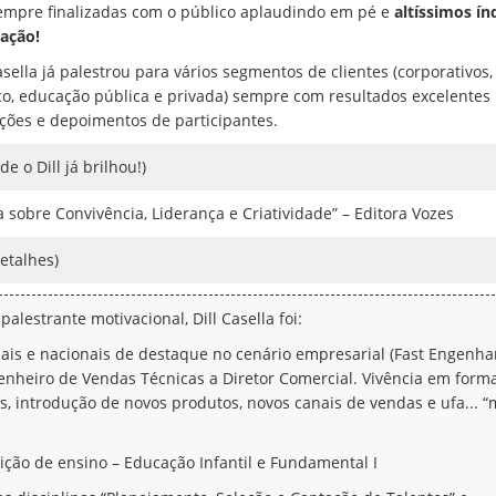
empre finalizadas com o público aplaudindo em pé e
altíssimos ín
ação!
asella já palestrou para vários segmentos de clientes (corporativos
co, educação pública e privada) sempre com resultados excelentes
ações e depoimentos de participantes.
e o Dill já brilhou!)
 sobre Convivência, Liderança e Criatividade” – Editora Vozes
etalhes)
alestrante motivacional, Dill Casella foi:
is e nacionais de destaque no cenário empresarial (Fast Engenhar
nheiro de Vendas Técnicas a Diretor Comercial. Vivência em form
, introdução de novos produtos, novos canais de vendas e ufa... “
tuição de ensino – Educação Infantil e Fundamental I