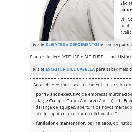
São s
aprov
Dill C
públi
avali
(visite
CLIENTES e DEPOIMENTOS
e confira por ond
É autor do livro “ATITUDE e ALTITUDE – Uma História
(visite
ESCRITOR DILL CASELLA
para saber mais d
Antes de dedicar-se exclusivamente à carreira de p
-
por 15 anos executivo
de empresas multinaciona
Lafarge Group e Grupo Camargo Corrêa) – de Enge
liderança de equipes, abertura de novos mercados
sola de sapato e pouco ar condicionado...”
-
fundador e mantenedor, por 10 anos
, de insti