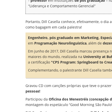
-
professor
em instituições
de pós graduação
– na
“Liderança e Comportamento Gerencial”
Portanto, Dill Casella conhece, efetivamente, o dia
como bagagem em cada palestra!
Engenheiro, pós graduado em Marketing, Espec
em
Programação Neurolinguística
, além de
deze
Em junho de 2017, Dill Casella marcou presença 
maiores do mundo, realizada na
University at Bu
a certificação
"CPS Program: Springboard to Crea
Complementando, o palestrante Dill Casella tam
Gravou CD com canções próprias que teve o prazer 
pessoas!
Participou da
Oficina dos Menestréis (concepção 
montagem do espetáculo “Good Morning São Paulo” 