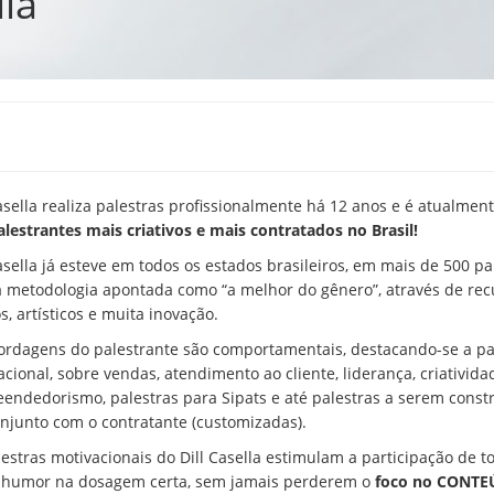
lla
Casella realiza palestras profissionalmente há 12 anos e é atualme
alestrantes mais criativos e mais contratados no Brasil!
asella já esteve em todos os estados brasileiros, em mais de 500 pa
za metodologia apontada como “a melhor do gênero”, através de rec
s, artísticos e muita inovação.
ordagens do palestrante são comportamentais, destacando-se a pa
cional, sobre vendas, atendimento ao cliente, liderança, criativida
endedorismo, palestras para Sipats e até palestras a serem const
njunto com o contratante (customizadas).
lestras motivacionais do Dill Casella estimulam a participação de t
humor na dosagem certa, sem jamais perderem o
foco no CONTE