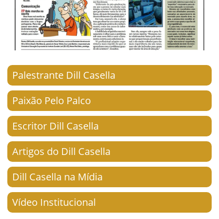
Palestrante Dill Casella
Paixão Pelo Palco
Escritor Dill Casella
Artigos do Dill Casella
Dill Casella na Mídia
Vídeo Institucional