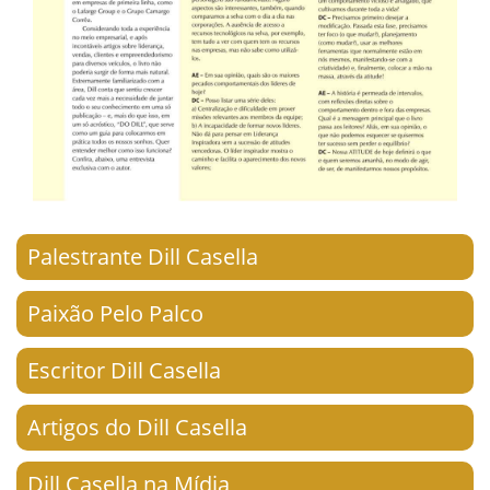
Palestrante Dill Casella
Paixão Pelo Palco
Escritor Dill Casella
Artigos do Dill Casella
Dill Casella na Mídia