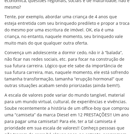
econômica, questões regionais, sociais e de maturidade, não é
mesmo?
Tente, por exemplo, abordar uma criança de 4 anos que
esteja entretida com seu brinquedo predileto e propor a troca
do mesmo por uma escritura de imóvel. OK, ela é uma
criança, no entanto, naquele momento, seu brinquedo vale
muito mais do que qualquer outra oferta.
Convença um adolescente a dormir cedo, não ir à “balada”,
não ficar nas redes sociais, etc. para focar na construção de
sua futura carreira. Lógico que ele sabe da importância de
sua futura carreira, mas, naquele momento, ele está sofrendo
tamanha transformação, tamanha “erupção hormonal” que
outras situações acabam sendo priorizadas (ainda bem!!).
A escala de valores pode variar do mundo tangível, material
para um mundo virtual, cultural, de experiências e vivências.
Soube recentemente a história de um office-boy que comprou
uma “camiseta” da marca Diesel em 12 PRESTAÇÕES!! Um ano
para pagar uma camiseta!! Para ele, ter a tal camiseta é
prioridade em sua escala de valores!! Conheço pessoas que