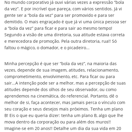
No mundo corporativo já ouvi várias vezes a expressão “bola
da vez”. E por incrível que pareça, com vários sentidos. Já vi
gente ser a “bola da vez” para ser promovido e para ser
demitido. O mais engraçado é que já vi uma única pessoa ser
a “bola da vez” para ficar e para sair ao mesmo tempo!
Segundo a visão de uma diretoria, sua atitude estava correta
e merecedora de promoção. Pela outra diretoria, rua!! Só
faltou o mágico, o domador, e o picadeiro...
Minha percepção é que ser “bola da vez”, na maioria das
vezes, depende de sua imagem, atitudes, relacionamento,
comprometimento, envolvimento, etc. Para ficar ou para
sair...A intenção pode ser a melhor, mas a percepção de suas
atitudes depende dos olhos de seu observador, ou como
aprendemos na cinemática, do referencial. Portanto, dê o
melhor de si, faça acontecer, mas jamais perca o vínculo com
seu coração e seus desejos mais próximos. Tenha um plano
B! Eis o que eu queria dizer: tenha um plano B, algo que lhe
mova dentro da corporação ou para além dos muros!!
Imagine-se em 20 anos!! Detalhe um dia da sua vida em 20