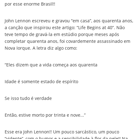
por esse enorme Brasil!!
John Lennon escreveu e gravou “em casa”, aos quarenta anos,
a canção que inspirou este artigo: “Life Begins at 40”. Não
teve tempo de gravá-la em estúdio porque meses após
completar quarenta anos, foi covardemente assassinado em
Nova Iorque. A letra diz algo como:
“Eles dizem que a vida começa aos quarenta
Idade é somente estado de espírito
Se isso tudo é verdade
Então, estive morto por trinta e nove...”
Esse era John Lennon!! Um pouco sarcástico, um pouco
“vidente”, com o humor e a sensibilidade à flor da pele!! Na