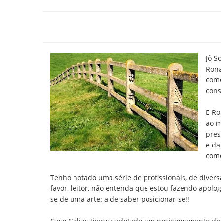
Jô S
Rona
come
cons
E Ro
ao m
pres
e da
como
Tenho notado uma série de profissionais, de divers
favor, leitor, não entenda que estou fazendo apologi
se de uma arte: a de saber posicionar-se!!
Caso Golias tivesse adotado um posicionamento de