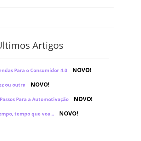
Últimos Artigos
NOVO!
endas Para o Consumidor 4.0
NOVO!
ez ou outra
NOVO!
 Passos Para a Automotivação
NOVO!
empo, tempo que voa...