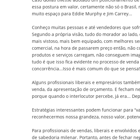
essa postura em valor, certamente não só o Brasil,
muito espaço para Eddie Murphy e Jim Carrey...
Conheço muitas pessoas e até vendedores que sofr
Segundo a própria visão, tudo do morador ao lado,
mais vistoso, mais bem equipado, com melhores serv
comercial, na hora de passarem preço então, não c
produtos e serviços carregam, não conseguem imagin
tudo é que isso fica evidente no processo de venda e
concorrência...Isso é mais comum do que se pensa!
Alguns profissionais liberais e empresários també
venda, da apresentação de orçamento. E fecham ne
porque quando o interlocutor percebe, já era... De
Estratégias interessantes podem funcionar para “va
reconhecermos nossa grandeza, nosso valor, potenci
Para profissionais de vendas, liberais e envolvidos
de sabedoria milenar. Portanto, antes de fechar neg