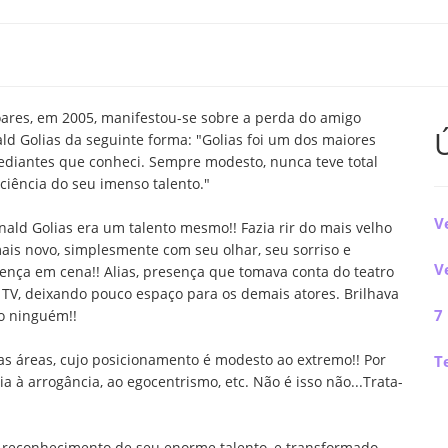
oares, em 2005, manifestou-se sobre a perda do amigo
ld Golias da seguinte forma: "Golias foi um dos maiores
diantes que conheci. Sempre modesto, nunca teve total
ciência do seu imenso talento."
V
nald Golias era um talento mesmo!! Fazia rir do mais velho
ais novo, simplesmente com seu olhar, seu sorriso e
V
ença em cena!! Alias, presença que tomava conta do teatro
 TV, deixando pouco espaço para os demais atores. Brilhava
7
 ninguém!!
as áreas, cujo posicionamento é modesto ao extremo!! Por
T
a à arrogância, ao egocentrismo, etc. Não é isso não...Trata-
 reconhecimento de seu enorme talento, e transformado