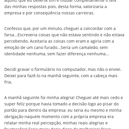
aquilo, que eu deveria sim é mudar completamente o teor
das minhas respostas pois, desta forma, valorizaria a
empresa e por conseqüência nossas carreiras.
Confesso que, por um minuto, cheguei a concordar com a
farsa...Escreveria coisas que não estava sentindo e não estava
percebendo. Aceitaria as coisas com eram e agiria com a
emoção de um cano furado...Seria um camaleão, sem
identidade nenhuma, sem fazer diferença nenhuma...
Decidi gravar o formulário no computador, mas não o enviei.
Deixei para fazê-lo na manhã seguinte, com a cabeça mais
fria.
A manhã seguinte foi minha alegria! Cheguei até mais cedo e
super feliz porque havia tomado a decisão logo ao pisar do
portão para dentro da empresa: eu seria eu mesmo e minha
obrigação naquele momento com a própria empresa era
relatar minha real percepção, minhas reais alegrias e