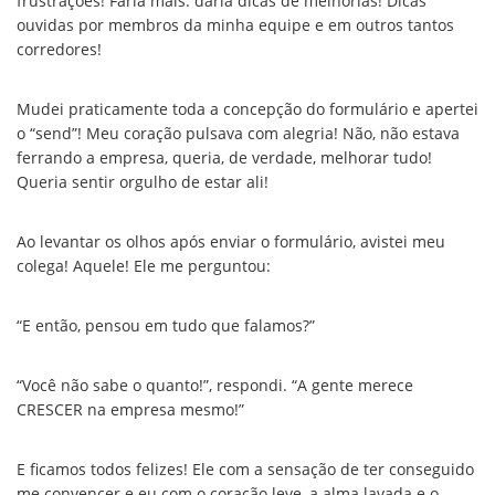
frustrações! Faria mais: daria dicas de melhorias! Dicas
ouvidas por membros da minha equipe e em outros tantos
corredores!
Mudei praticamente toda a concepção do formulário e apertei
o “send”! Meu coração pulsava com alegria! Não, não estava
ferrando a empresa, queria, de verdade, melhorar tudo!
Queria sentir orgulho de estar ali!
Ao levantar os olhos após enviar o formulário, avistei meu
colega! Aquele! Ele me perguntou:
“E então, pensou em tudo que falamos?”
“Você não sabe o quanto!”, respondi. “A gente merece
CRESCER na empresa mesmo!”
E ficamos todos felizes! Ele com a sensação de ter conseguido
me convencer e eu com o coração leve, a alma lavada e o