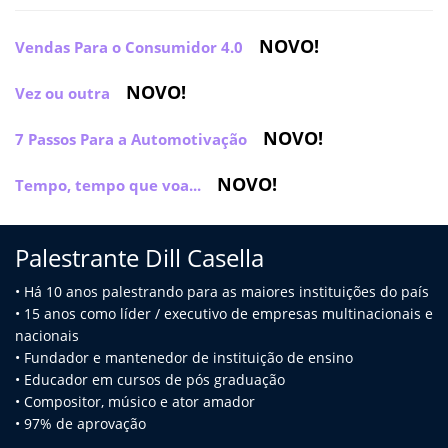
NOVO!
Vendas Para o Consumidor 4.0
NOVO!
Vez ou outra
NOVO!
7 Passos Para a Automotivação
NOVO!
Tempo, tempo que voa...
Palestrante Dill Casella
• Há 10 anos palestrando para as maiores instituições do país
• 15 anos como líder / executivo de empresas multinacionais e
na
cionais
• Fundador e mantenedor de instituição de ensino
• Educador em cursos de pós graduação
• Compositor, músico e ator amador
• 97% de aprovação