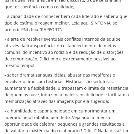
para quem tem a ética em seu discurso; o que se fala tem
que ter coerência com a realidade;
- a capacidade de conhecer bem cada liderado e saber a que
tipo de estímulo reagem melhor. Leia aqui SINTONIA, se
preferir PNL, leia “RAPPORT”;
- a arte de resolver eventuais conflitos internos da equipe
através da transparência, do estabelecimento de metas
comuns, do incentivo ao rodízio e da redução de distorções
de comunicação. Dificílimo e extremamente possível ao
mesmo tempo!;
- saber dramatizar suas idéias, abusar das metáforas e
envolver o time com histórias. Histórias são sedutoras,
aumentam a flexibilidade, ultrapassam o limite da resistência
de quem as ouve, induzem à maior sensibilidade e facilitam a
memorização através das imagens por ela sugerida;
- a humildade e espontaneidade em cumprimentar um
liderado pelo trabalho bem feito. Veja aqui a imensa
oportunidade de celebrar pequenos e grandes resultados e
de validar a existência do colaborador! Difícil? Nada disso! Um