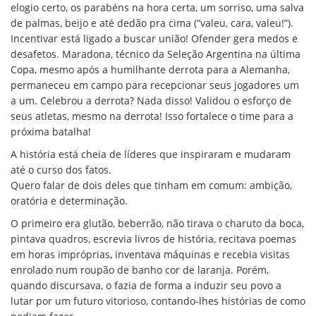
elogio certo, os parabéns na hora certa, um sorriso, uma salva
de palmas, beijo e até dedão pra cima (“valeu, cara, valeu!”).
Incentivar está ligado a buscar união! Ofender gera medos e
desafetos. Maradona, técnico da Seleção Argentina na última
Copa, mesmo após a humilhante derrota para a Alemanha,
permaneceu em campo para recepcionar seus jogadores um
a um. Celebrou a derrota? Nada disso! Validou o esforço de
seus atletas, mesmo na derrota! Isso fortalece o time para a
próxima batalha!
A história está cheia de líderes que inspiraram e mudaram
até o curso dos fatos.
Quero falar de dois deles que tinham em comum: ambição,
oratória e determinação.
O primeiro era glutão, beberrão, não tirava o charuto da boca,
pintava quadros, escrevia livros de história, recitava poemas
em horas impróprias, inventava máquinas e recebia visitas
enrolado num roupão de banho cor de laranja. Porém,
quando discursava, o fazia de forma a induzir seu povo a
lutar por um futuro vitorioso, contando-lhes histórias de como